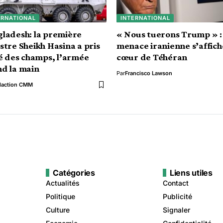
ERNATIONAL
INTERNATIONAL
ladesh: la première
« Nous tuerons Trump » : 
stre Sheikh Hasina a pris
menace iranienne s’affich
lé des champs, l’armée
cœur de Téhéran
d la main
Par
Francisco Lawson
daction CMM
Catégories
Liens utiles
Actualités
Contact
Politique
Publicité
Culture
Signaler