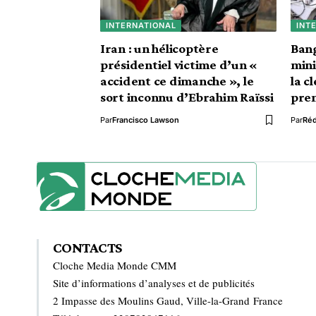
INTERNATIONAL
INT
Iran : un hélicoptère
Bang
présidentiel victime d’un «
mini
accident ce dimanche », le
la c
sort inconnu d’Ebrahim Raïssi
pren
Par
Francisco Lawson
Par
Ré
CONTACTS
Cloche Media Monde CMM
Site d’informations d’analyses et de publicités
2 Impasse des Moulins Gaud, Ville-la-Grand France