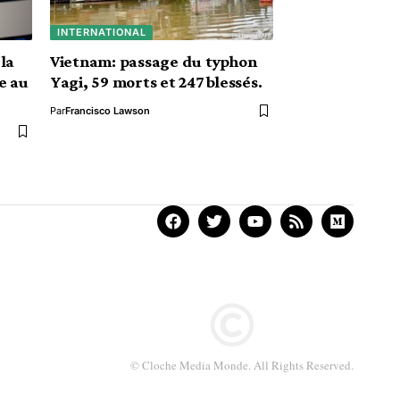
INTERNATIONAL
la
Vietnam: passage du typhon
e au
Yagi, 59 morts et 247 blessés.
Par
Francisco Lawson
© Cloche Media Monde. All Rights Reserved.