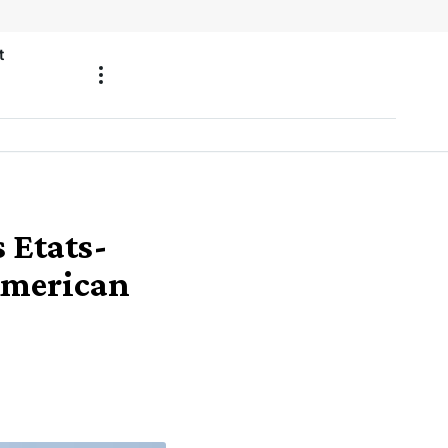
t
s Etats-
 American