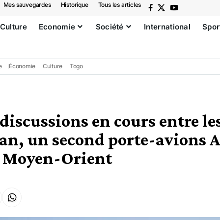
Mes sauvegardes
Historique
Tous les articles
Culture
Economie
Société
International
Spor
e
Économie
Culture
Togo
discussions en cours entre le
Iran, un second porte-avions
u Moyen-Orient