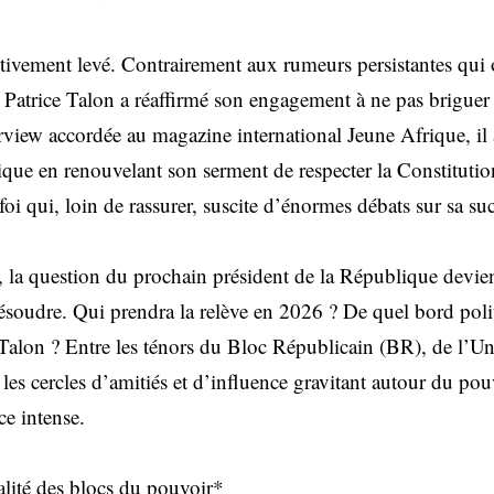
itivement levé. Contrairement aux rumeurs persistantes qui 
t Patrice Talon a réaffirmé son engagement à ne pas briguer
rview accordée au magazine international Jeune Afrique, il 
itique en renouvelant son serment de respecter la Constituti
oi qui, loin de rassurer, suscite d’énormes débats sur sa su
n, la question du prochain président de la République devien
résoudre. Qui prendra la relève en 2026 ? De quel bord poli
 Talon ? Entre les ténors du Bloc Républicain (BR), de l’Un
s cercles d’amitiés et d’influence gravitant autour du pouv
ce intense.
lité des blocs du pouvoir*