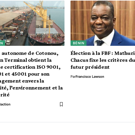
IN
BÉNIN
t autonome de Cotonou,
Élection à la FBF : Mathur
n Terminal obtient la
Chacus fixe les critères d
le certification ISO 9001,
futur président
1 et 45001 pour son
Par
Francisco Lawson
agement envers la
ité, l’environnement et la
rité
action