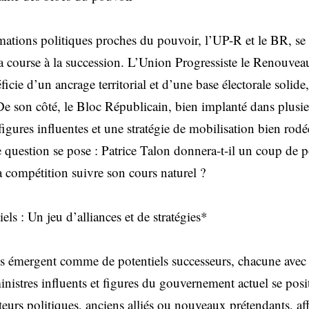
ations politiques proches du pouvoir, l’UP-R et le BR, se
la course à la succession. L’Union Progressiste le Renouveau
icie d’un ancrage territorial et d’une base électorale soli
 De son côté, le Bloc Républicain, bien implanté dans plusi
igures influentes et une stratégie de mobilisation bien rodée
e question se pose : Patrice Talon donnera-t-il un coup de 
 la compétition suivre son cours naturel ?
els : Un jeu d’alliances et de stratégies*
és émergent comme de potentiels successeurs, chacune avec s
inistres influents et figures du gouvernement actuel se posi
teurs politiques, anciens alliés ou nouveaux prétendants, aff