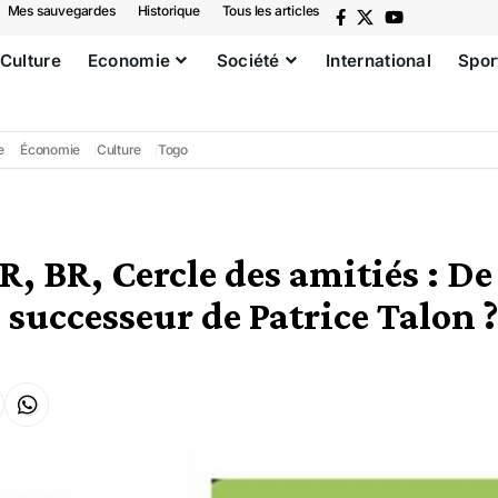
Mes sauvegardes
Historique
Tous les articles
Culture
Economie
Société
International
Spor
e
Économie
Culture
Togo
, BR, Cercle des amitiés : D
e successeur de Patrice Talon ?