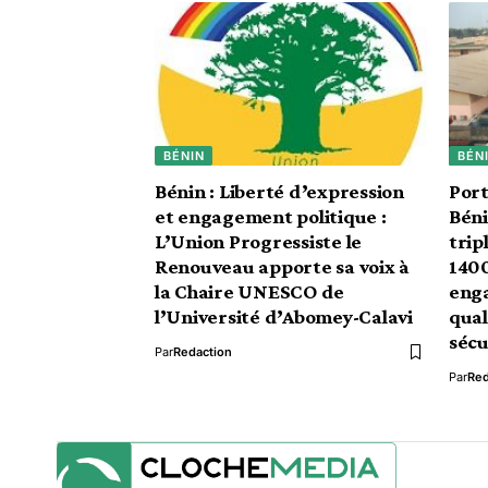
BÉNIN
BÉN
Bénin : Liberté d’expression
Por
et engagement politique :
Béni
L’Union Progressiste le
trip
Renouveau apporte sa voix à
1400
la Chaire UNESCO de
eng
l’Université d’Abomey-Calavi
qual
sécu
Par
Redaction
Par
Red