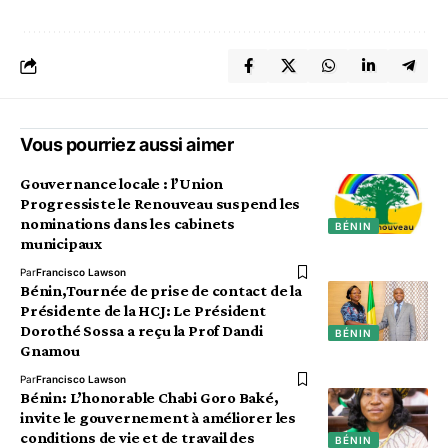
Vous pourriez aussi aimer
Gouvernance locale : l’Union
Progressiste le Renouveau suspend les
nominations dans les cabinets
BÉNIN
municipaux
Par
Francisco Lawson
Bénin,Tournée de prise de contact de la
Présidente de la HCJ: Le Président
Dorothé Sossa a reçu la Prof Dandi
BÉNIN
Gnamou
Par
Francisco Lawson
Bénin: L’honorable Chabi Goro Baké,
invite le gouvernement à améliorer les
conditions de vie et de travail des
BÉNIN