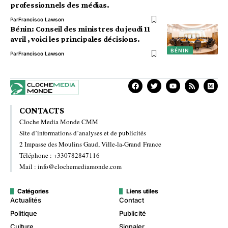
professionnels des médias.
Par
Francisco Lawson
Bénin: Conseil des ministres du jeudi 11
avril , voici les principales décisions.
BÉNIN
Par
Francisco Lawson
CONTACTS
Cloche Media Monde CMM
Site d’informations d’analyses et de publicités
2 Impasse des Moulins Gaud, Ville-la-Grand France
Téléphone : +330782847116
Mail : info@clochemediamonde.com
Catégories
Liens utiles
Actualités
Contact
Politique
Publicité
Culture
Signaler