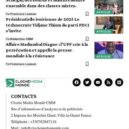
ensemble dans des classes mixtes.
AFRIQUE
Par
Francisco Lawson
Présidentielle ivoirienne de 2025 Le
technocrate Tidjane Thiam du parti PDCI
s’invite
AFRIQUE
Par
Rédaction CMM
Affaire Madiambal Diagne : l’UPF crie à la
persécution et appelle la presse
mondiale à la résistance
AFRIQUE
Par
Francisco Lawson
CONTACTS
Cloche Media Monde CMM
Site d’informations d’analyses et de publicités
2 Impasse des Moulins Gaud, Ville-la-Grand France
Téléphone : +330782847116
Mail : info@clochemediamonde.com