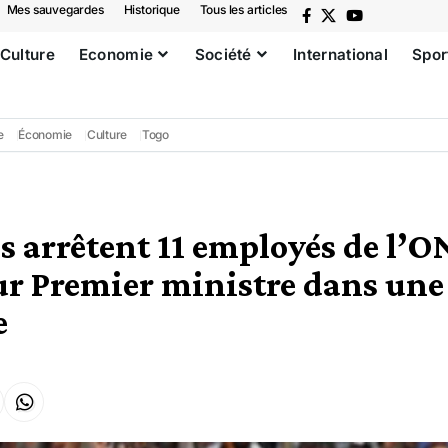
Mes sauvegardes
Historique
Tous les articles
Culture
Economie
Société
International
Spor
e
Économie
Culture
Togo
s arrêtent 11 employés de l’O
ur Premier ministre dans une
e