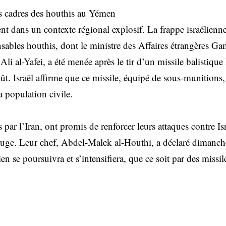
rs cadres des houthis au Yémen
ent dans un contexte régional explosif. La frappe israélienne
nsables houthis, dont le ministre des Affaires étrangères Ga
li al-Yafei, a été menée après le tir d’un missile balistique
t. Israël affirme que ce missile, équipé de sous-munitions,
a population civile.
par l’Iran, ont promis de renforcer leurs attaques contre Isra
ge. Leur chef, Abdel-Malek al-Houthi, a déclaré dimanche
ien se poursuivra et s’intensifiera, que ce soit par des missi