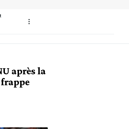
t
NU après la
 frappe