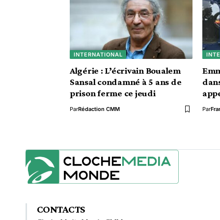
INTERNATIONAL
INT
Algérie : L’écrivain Boualem
Emm
Sansal condamné à 5 ans de
dans
prison ferme ce jeudi
appe
Par
Rédaction CMM
Par
Fra
CONTACTS