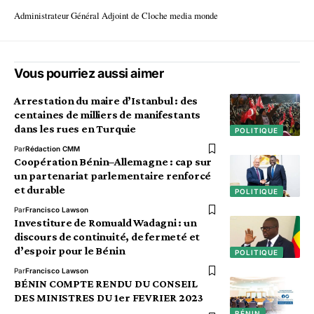
Administrateur Général Adjoint de Cloche media monde
Vous pourriez aussi aimer
Arrestation du maire d’Istanbul : des
centaines de milliers de manifestants
dans les rues en Turquie
POLITIQUE
Par
Rédaction CMM
Coopération Bénin–Allemagne : cap sur
un partenariat parlementaire renforcé
et durable
POLITIQUE
Par
Francisco Lawson
Investiture de Romuald Wadagni : un
discours de continuité, de fermeté et
d’espoir pour le Bénin
POLITIQUE
Par
Francisco Lawson
BÉNIN COMPTE RENDU DU CONSEIL
DES MINISTRES DU 1er FEVRIER 2023
BÉNIN