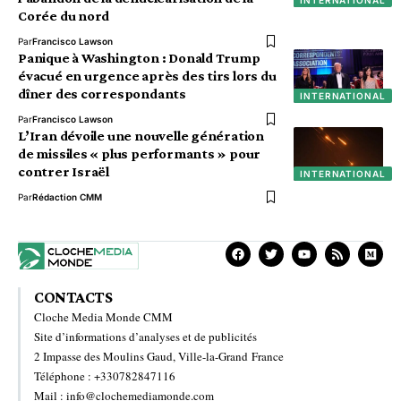
Corée du nord
Par
Francisco Lawson
Panique à Washington : Donald Trump
évacué en urgence après des tirs lors du
dîner des correspondants
INTERNATIONAL
Par
Francisco Lawson
L’Iran dévoile une nouvelle génération
de missiles « plus performants » pour
contrer Israël
INTERNATIONAL
Par
Rédaction CMM
CONTACTS
Cloche Media Monde CMM
Site d’informations d’analyses et de publicités
2 Impasse des Moulins Gaud, Ville-la-Grand France
Téléphone : +330782847116
Mail : info@clochemediamonde.com