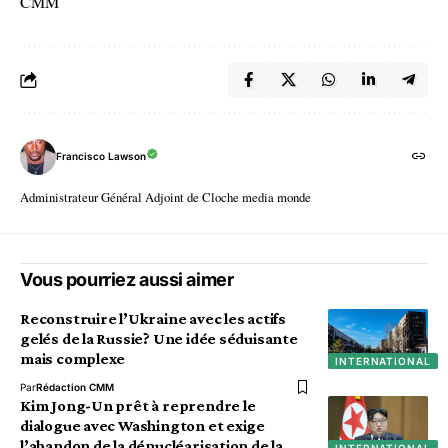
CMM
Francisco Lawson
Administrateur Général Adjoint de Cloche media monde
Vous pourriez aussi aimer
Reconstruire l’Ukraine avec les actifs
gelés de la Russie? Une idée séduisante
mais complexe
INTERNATIONAL
Par
Rédaction CMM
Kim Jong-Un prêt à reprendre le
dialogue avec Washington et exige
l’abandon de la dénucléarisation de la
INTERNATIONAL