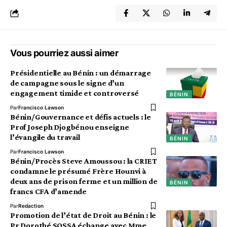
Vous pourriez aussi aimer
Présidentielle au Bénin : un démarrage
de campagne sous le signe d’un
engagement timide et controversé
BÉNIN
Par
Francisco Lawson
Bénin/Gouvernance et défis actuels : le
Prof Joseph Djogbénou enseigne
l’évangile du travail
BÉNIN
Par
Francisco Lawson
Bénin/Procès Steve Amoussou : la CRIET
condamne le présumé Frère Hounvi à
deux ans de prison ferme et un million de
BÉNIN
francs CFA d’amende
Par
Redaction
Promotion de l’état de Droit au Bénin : le
Pr Dorothé SOSSA échange avec Mme