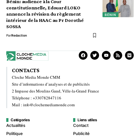
Bénin: audience à la Cour
constitutionnelle, Edouard LOKO
annonce la révision du règlement
BÉNIN
intérieur de la HAAC au Pr Dorothé
SOSSA
Par
Redaction
CONTACTS
Cloche Media Monde CMM
Site d’informations d’analyses et de publicités
2 Impasse des Moulins Gaud, Ville-la-Grand France
Téléphone : +330782847116
Mail : info@clochemediamonde.com
Catégories
Liens utiles
Actualités
Contact
Politique
Publicité