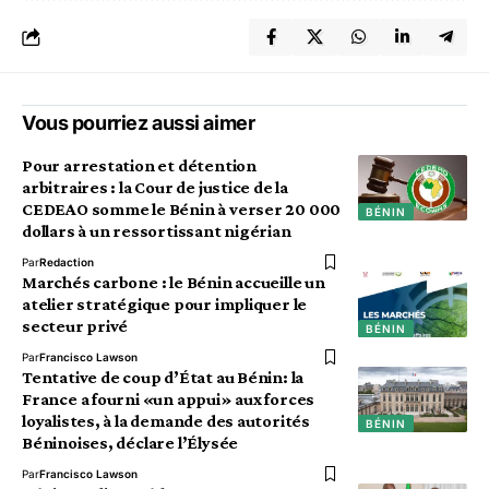
Vous pourriez aussi aimer
Pour arrestation et détention
arbitraires : la Cour de justice de la
CEDEAO somme le Bénin à verser 20 000
BÉNIN
dollars à un ressortissant nigérian
Par
Redaction
Marchés carbone : le Bénin accueille un
atelier stratégique pour impliquer le
secteur privé
BÉNIN
Par
Francisco Lawson
Tentative de coup d’État au Bénin: la
France a fourni «un appui» aux forces
loyalistes, à la demande des autorités
BÉNIN
Béninoises, déclare l’Élysée
Par
Francisco Lawson