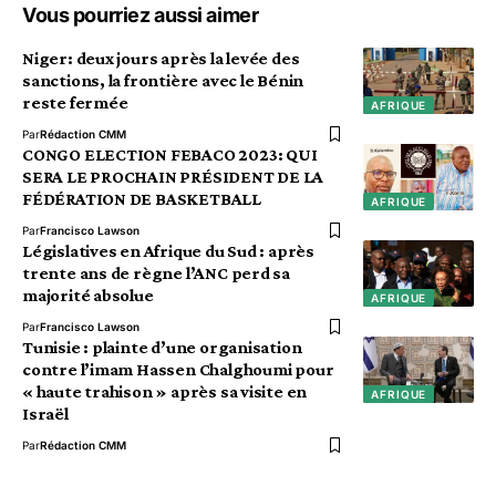
Vous pourriez aussi aimer
Niger: deux jours après la levée des
sanctions, la frontière avec le Bénin
reste fermée
AFRIQUE
Par
Rédaction CMM
CONGO ELECTION FEBACO 2023: QUI
SERA LE PROCHAIN PRÉSIDENT DE LA
FÉDÉRATION DE BASKETBALL
AFRIQUE
Par
Francisco Lawson
Législatives en Afrique du Sud : après
trente ans de règne l’ANC perd sa
majorité absolue
AFRIQUE
Par
Francisco Lawson
Tunisie : plainte d’une organisation
contre l’imam Hassen Chalghoumi pour
« haute trahison » après sa visite en
AFRIQUE
Israël
Par
Rédaction CMM