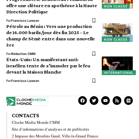
offre une clôture en apothéose à la Haute
NON CLASSÉ
Direction Politique
Par
Francisco Lawson
Pétrole au Bénin : Vers une production
de 16.000 barils/jour dès fin 2025 – Le
champ de Sèmè entre dans une nouvelle
NON CLASSÉ
ère
Par
Rédaction CMM
États-Unis: Un manifestant anti-
israélien tente de s’immoler par le feu
devant la Maison Blanche
INTERNATIONAL
Par
Francisco Lawson
CONTACTS
Cloche Media Monde CMM
Site d’informations d’analyses et de publicités
2 Impasse des Moulins Gaud, Ville-la-Grand France