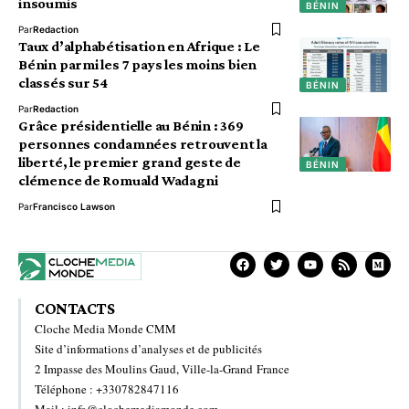
insoumis
BÉNIN
Par
Redaction
Taux d’alphabétisation en Afrique : Le
Bénin parmi les 7 pays les moins bien
classés sur 54
BÉNIN
Par
Redaction
Grâce présidentielle au Bénin : 369
personnes condamnées retrouvent la
liberté, le premier grand geste de
BÉNIN
clémence de Romuald Wadagni
Par
Francisco Lawson
CONTACTS
Cloche Media Monde CMM
Site d’informations d’analyses et de publicités
2 Impasse des Moulins Gaud, Ville-la-Grand France
Téléphone : +330782847116
Mail : info@clochemediamonde.com