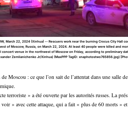
, March 22, 2024 (Xinhua) -- Rescuers work near the burning Crocus City Hall co
west of Moscow, Russia, on March 22, 2024. At least 40 people were killed and more
ll concert venue in the northwest of Moscow on Friday, according to preliminary da
lexander Zemlianichenko Jr/Xinhua) (MaxPPP TagID: xnaphotostwo765856.jpg) [Pho
s de Moscou : ce que l’on sait de l’attentat dans une salle d
lamique.
e terroriste » a été ouverte par les autorités russes. La pr
à voir » avec cette attaque, qui a fait « plus de 60 morts » e