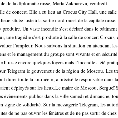
role de la diplomatie russe, Maria Zakharova, vendredi.
alle de concert. Elle a eu lieu au Crocus City Hall, une salle
eue située juste à la sortie nord-ouest de la capitale russe
y produire. Un vaste incendie s’est déclaré dans le bâtiment
i, une tragédie s’est produite à la salle de concert Crocus,
aluer l’ampleur. Nous suivons la situation en attendant les
iens et le management du groupe sont vivants et en sécurité
»Il reste encore quelques foyers mais l’incendie a été prati
t sur Telegram le gouverneur de la région de Moscou. Les t
t durer toute la journée », a précisé le responsable dans la
taient déployés sur les lieux.Le maire de Moscou, Sergueï
les évènements publics dans la ville samedi et dimanche, t
en signe de solidarité. Sur la messagerie Telegram, les autori
s de ne pas ouvrir les fenêtres et de ne pas sortir de ch