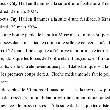
rocus City Hall en flammes à la suite d’une fusillade, à Kra
dredi 22 mars 2024.
rocus City Hall en flammes à la suite d’une fusillade, à Kra
dredi 22 mars 2024.
né une bonne partie de la nuit à Moscou. Au moins 60 perso
lessées dans une attaque contre une salle de concert située 
dredi 22 mars. Une enquête a été ouverte pour « acte terrori
, alors que les forces de l’ordre étaient toujours, en fin de 
lants. Celle-ci a été revendiquée par l’Etat islamique, via l
 les premiers coups de feu. Cloche média monde fait le poin
rière.
st de « plus de 60 morts »L’attaque a causé la mort de « pl
ine de blessés, selon un bilan provisoire communiqué samed
s agences de presse russes. »À la suite de l’attaque terrorist