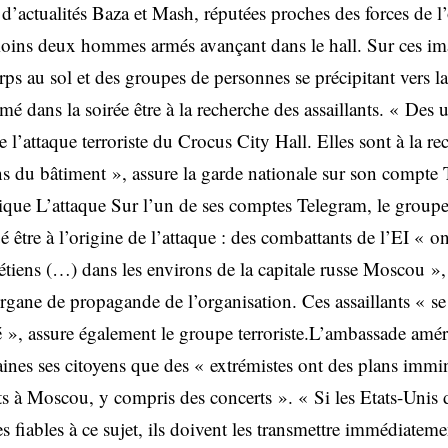
d’actualités Baza et Mash, réputées proches des forces de l’
oins deux hommes armés avançant dans le hall. Sur ces im
ps au sol et des groupes de personnes se précipitant vers la 
rmé dans la soirée être à la recherche des assaillants. « Des u
 de l’attaque terroriste du Crocus City Hall. Elles sont à la r
ens du bâtiment », assure la garde nationale sur son compt
ique L’attaque Sur l’un de ses comptes Telegram, le groupe 
 être à l’origine de l’attaque : des combattants de l’EI « o
iens (…) dans les environs de la capitale russe Moscou », es
rgane de propagande de l’organisation. Ces assaillants « se 
é », assure également le groupe terroriste.L’ambassade amér
aines ses citoyens que des « extrémistes ont des plans immi
 à Moscou, y compris des concerts ». « Si les Etats-Unis 
 fiables à ce sujet, ils doivent les transmettre immédiatemen