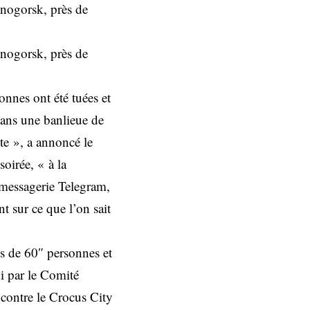
snogorsk, près de
snogorsk, près de
nnes ont été tuées et
dans une banlieue de
ste », a annoncé le
soirée, « à la
a messagerie Telegram,
t sur ce que l’on sait
us de 60″ personnes et
i par le Comité
e contre le Crocus City