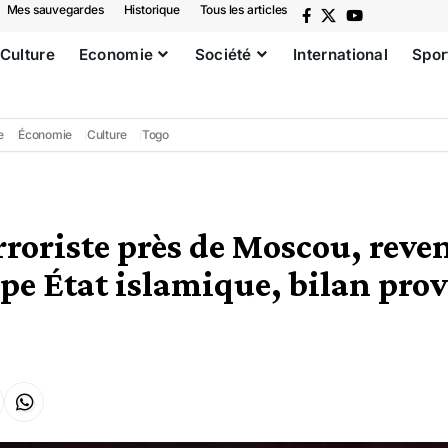
Mes sauvegardes
Historique
Tous les articles
Culture
Economie
Société
International
Spor
e
Économie
Culture
Togo
rroriste près de Moscou, rev
upe État islamique, bilan prov