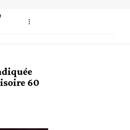
t
endiquée
isoire 60