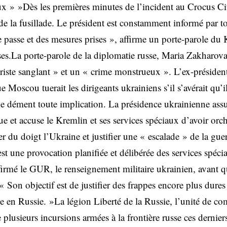
 » »Dès les premières minutes de l’incident au Crocus City
e la fusillade. Le président est constamment informé par to
 passe et des mesures prises », affirme un porte-parole du K
ses.La porte-parole de la diplomatie russe, Maria Zakharov
roriste sanglant » et un « crime monstrueux ». L’ex-présiden
Moscou tuerait les dirigeants ukrainiens s’il s’avérait qu’
ne dément toute implication. La présidence ukrainienne assu
que et accuse le Kremlin et ses services spéciaux d’avoir orch
r du doigt l’Ukraine et justifier une « escalade » de la guer
st une provocation planifiée et délibérée des services spéci
firmé le GUR, le renseignement militaire ukrainien, avant q
« Son objectif est de justifier des frappes encore plus dures
e en Russie. »La légion Liberté de la Russie, l’unité de com
 plusieurs incursions armées à la frontière russe ces dernie