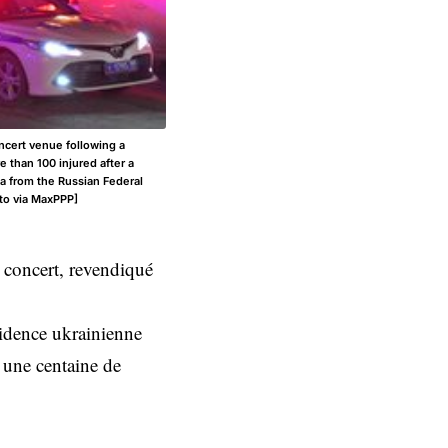
ncert venue following a
 than 100 injured after a
ta from the Russian Federal
to via MaxPPP]
e concert, revendiqué
ésidence ukrainienne
t une centaine de