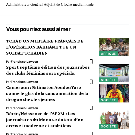
Administrateur Général Adjoint de Cloche media monde
Vous pourriez aussi aimer
TCHAD UN MILITAIRE FRANÇAIS DE
L’OPÉRATION BAKHANE TUE UN
SOLDAT TCHADIEN
AFRIQUE
Par
Francisco Lawson
Sport septième édition des jeux arabes
des clubs féminins sera spéciale.
SOCIÉTÉ
Par
Francisco Lawson
Cameroun : Fatimatou Aoudou Yaro
sonne le glas de la consommation de la
drogue chez les jeunes
SOCIÉTÉ
Par
Francisco Lawson
Bénin/Naissance de l’AP2M : Les
journalistes du Mono se dotent d’un
creuset moderne et ambitieux
SOCIÉTÉ
Par
Francisco Lawson