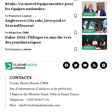
Bénin : Un nouvel équipementier pour
les équipes nationales.
SPORT
Par
Francisco Lawson
Angleterre: City cale, Liverpool et
Arsenal foncent
SPORT
Par
Rédaction CMM
Dakar 2026 : l’Afrique en marche vers
des Jeux historiques
SPORT
Par
Francisco Lawson
CONTACTS
Cloche Media Monde CMM
Site d’informations d’analyses et de publicités
2 Impasse des Moulins Gaud, Ville-la-Grand France
Téléphone : +330782847116
Mail : info@clochemediamonde.com