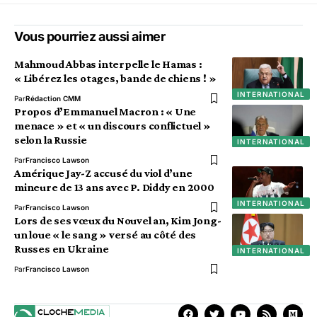
Vous pourriez aussi aimer
Mahmoud Abbas interpelle le Hamas :
« Libérez les otages, bande de chiens ! »
INTERNATIONAL
Par
Rédaction CMM
Propos d’Emmanuel Macron : « Une
menace » et « un discours conflictuel »
selon la Russie
INTERNATIONAL
Par
Francisco Lawson
Amérique Jay-Z accusé du viol d’une
mineure de 13 ans avec P. Diddy en 2000
INTERNATIONAL
Par
Francisco Lawson
Lors de ses vœux du Nouvel an, Kim Jong-
un loue « le sang » versé au côté des
Russes en Ukraine
INTERNATIONAL
Par
Francisco Lawson