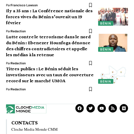
Par
Francisco Lawson
Il y a 35 ans : La Conférence nationale des
forces vives du Bénin s’ouvrait un 19
février
BÉNIN
Par
Redaction
Lutte contre le terrorisme dans le nord
du Bénin : Ebenezer Hounfoga dénonce
des chiffres contradictoires et appelle
BÉNIN
les médias à la retenue
Par
Redaction
Titres publics : Le Bénin séduit les
investisseurs avec un taux de couverture
record sur le marché UMOA
BÉNIN
Par
Redaction
CONTACTS
Cloche Media Monde CMM