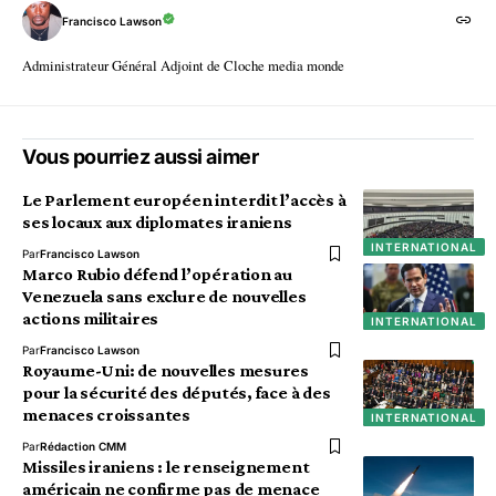
Francisco Lawson
Administrateur Général Adjoint de Cloche media monde
Vous pourriez aussi aimer
Le Parlement européen interdit l’accès à
ses locaux aux diplomates iraniens
INTERNATIONAL
Par
Francisco Lawson
Marco Rubio défend l’opération au
Venezuela sans exclure de nouvelles
actions militaires
INTERNATIONAL
Par
Francisco Lawson
Royaume-Uni: de nouvelles mesures
pour la sécurité des députés, face à des
menaces croissantes
INTERNATIONAL
Par
Rédaction CMM
Missiles iraniens : le renseignement
américain ne confirme pas de menace