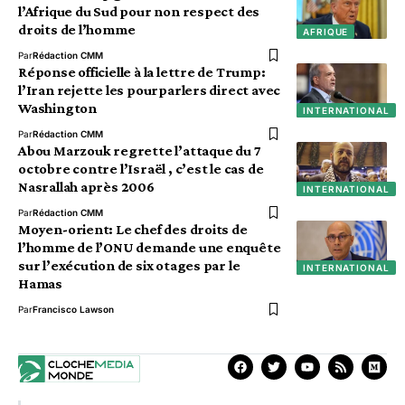
l’Afrique du Sud pour non respect des
droits de l’homme
AFRIQUE
Par
Rédaction CMM
Réponse officielle à la lettre de Trump:
l’Iran rejette les pourparlers direct avec
Washington
INTERNATIONAL
Par
Rédaction CMM
Abou Marzouk regrette l’attaque du 7
octobre contre l’Israël , c’est le cas de
Nasrallah après 2006
INTERNATIONAL
Par
Rédaction CMM
Moyen-orient: Le chef des droits de
l’homme de l’ONU demande une enquête
sur l’exécution de six otages par le
INTERNATIONAL
Hamas
Par
Francisco Lawson