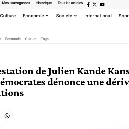
Mes sauvegardes
Historique
Tous les articles
Culture
Economie
Société
International
Spor
e
Économie
Culture
Togo
station de Julien Kande Kans
Démocrates dénonce une dérive
ations