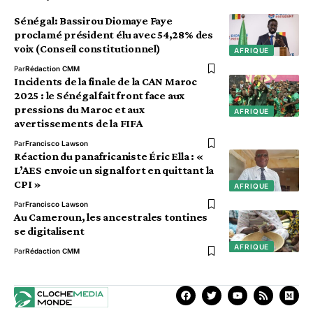
Sénégal: Bassirou Diomaye Faye
proclamé président élu avec 54,28% des
voix (Conseil constitutionnel)
AFRIQUE
Par
Rédaction CMM
Incidents de la finale de la CAN Maroc
2025 : le Sénégal fait front face aux
pressions du Maroc et aux
AFRIQUE
avertissements de la FIFA
Par
Francisco Lawson
Réaction du panafricaniste Éric Ella : «
L’AES envoie un signal fort en quittant la
CPI »
AFRIQUE
Par
Francisco Lawson
Au Cameroun, les ancestrales tontines
se digitalisent
AFRIQUE
Par
Rédaction CMM