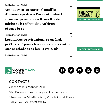
Par
Rédaction CMM
Amnesty International qualifie
d' »inacceptable » l’accueil prévu la
semaine prochaine à Bruxelles du
INTERNATIONAL
ministre israélien des Affaires
étrangères
Par
Rédaction CMM
Les milices pro-iraniennes en Irak
prêtes à déposer les armes pour éviter
une escalade avec les Etats-Unis
INTERNATIONAL
Par
Rédaction CMM
CONTACTS
Cloche Media Monde CMM
Site d’informations d’analyses et de publicités
2 Impasse des Moulins Gaud, Ville-la-Grand France
Téléphone : +330782847116