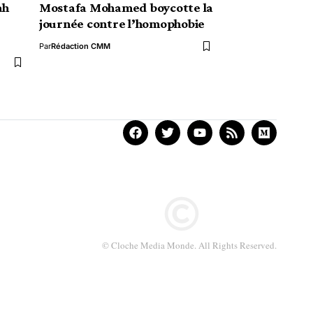
ah
Mostafa Mohamed boycotte la
journée contre l’homophobie
Par
Rédaction CMM
© Cloche Media Monde. All Rights Reserved.