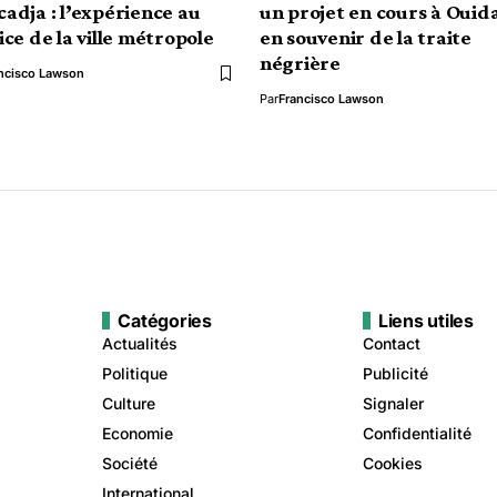
adja : l’expérience au
un projet en cours à Ouid
ice de la ville métropole
en souvenir de la traite
négrière
ncisco Lawson
Par
Francisco Lawson
Catégories
Liens utiles
Actualités
Contact
Politique
Publicité
Culture
Signaler
Economie
Confidentialité
Société
Cookies
International