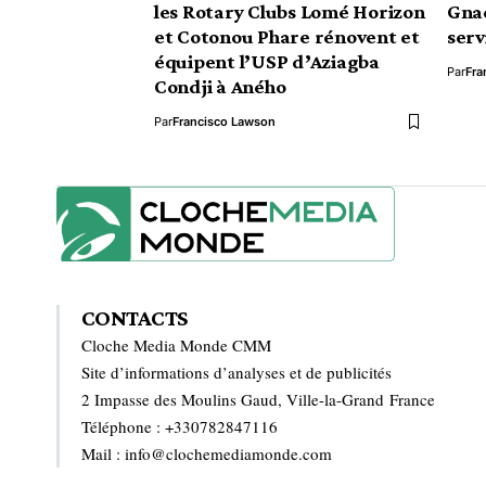
les Rotary Clubs Lomé Horizon
Gnac
et Cotonou Phare rénovent et
serv
équipent l’USP d’Aziagba
Par
Fra
Condji à Aného
Par
Francisco Lawson
CONTACTS
Cloche Media Monde CMM
Site d’informations d’analyses et de publicités
2 Impasse des Moulins Gaud, Ville-la-Grand France
Téléphone : +330782847116
Mail : info@clochemediamonde.com