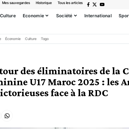
Mes sauvegardes
Historique
Tous les articles
Culture
Economie
Société
International
Spor
e
Économie
Culture
Togo
our des éliminatoires de la 
inine U17 Maroc 2025 : les 
ictorieuses face à la RDC