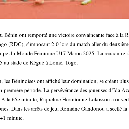
Bénin ont remporté une victoire convaincante face à la 
o (RDC), s’imposant 2-0 lors du match aller du deuxième
Coupe du Monde Féminine U17 Maroc 2025. La rencontre s’
5 au stade de Kégué à Lomé, Togo.
, les Béninoises ont affiché leur domination, se créant plus
 en première période. La persévérance des joueuses d’Ida Az
 À la 65e minute, Riquelme Hermionne Lokossou a ouvert 
es. Dans les arrêts de jeu, Romaine Gandonou a scellé la v
e+1 minute.