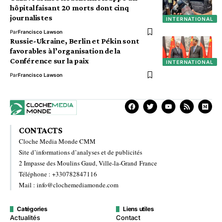
hôpital faisant 20 morts dont cinq
journalistes
INTERNATIONAL
Par
Francisco Lawson
Russie-Ukraine, Berlin et Pékin sont
favorables à l’organisation de la
Conférence sur la paix
INTERNATIONAL
Par
Francisco Lawson
CONTACTS
Cloche Media Monde CMM
Site d’informations d’analyses et de publicités
2 Impasse des Moulins Gaud, Ville-la-Grand France
Téléphone : +330782847116
Mail : info@clochemediamonde.com
Catégories
Liens utiles
Actualités
Contact