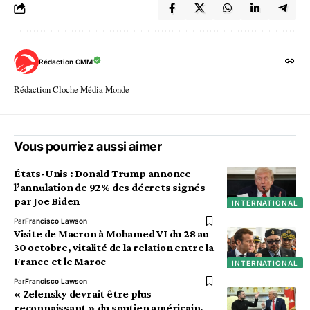
Rédaction CMM
Rédaction Cloche Média Monde
Vous pourriez aussi aimer
États-Unis : Donald Trump annonce
l’annulation de 92% des décrets signés
par Joe Biden
INTERNATIONAL
Par
Francisco Lawson
Visite de Macron à Mohamed VI du 28 au
30 octobre, vitalité de la relation entre la
France et le Maroc
INTERNATIONAL
Par
Francisco Lawson
« Zelensky devrait être plus
reconnaissant » du soutien américain,