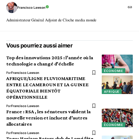
Francisco Lawson
Administrateur Général Adjoint de Cloche media monde
Vous pourriez aussi aimer
Top des innovations 2025 : l’année où la
technologie a changé d’échelle
ÉCONOMIE
Par
Francisco Lawson
AFRIQUE/LIGNE FLUVIOMARITIME
ENTRE LE CAMEROUN ET LA GUINEE
ÉQUATORIALE BIENTÔT
AFRIQUE
OPÉRATIONNELLE
Par
Francisco Lawson
France : RSA , les sénateurs valident la
nouvelle version et incluent d’autres
allocataires
ÉCONOMIE
Par
Francisco Lawson
Togo: Horizon Rotary club de Lomé fête