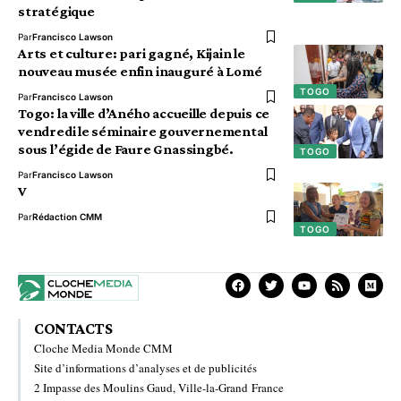
stratégique
Par
Francisco Lawson
Arts et culture: pari gagné, Kijain le
nouveau musée enfin inauguré à Lomé
TOGO
Par
Francisco Lawson
Togo: la ville d’Aného accueille depuis ce
vendredi le séminaire gouvernemental
sous l’égide de Faure Gnassingbé.
TOGO
Par
Francisco Lawson
V
Par
Rédaction CMM
TOGO
CONTACTS
Cloche Media Monde CMM
Site d’informations d’analyses et de publicités
2 Impasse des Moulins Gaud, Ville-la-Grand France