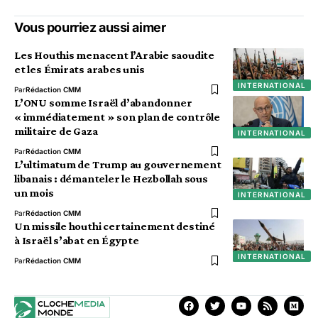
Vous pourriez aussi aimer
Les Houthis menacent l’Arabie saoudite
et les Émirats arabes unis
INTERNATIONAL
Par
Rédaction CMM
L’ONU somme Israël d’abandonner
« immédiatement » son plan de contrôle
militaire de Gaza
INTERNATIONAL
Par
Rédaction CMM
L’ultimatum de Trump au gouvernement
libanais : démanteler le Hezbollah sous
un mois
INTERNATIONAL
Par
Rédaction CMM
Un missile houthi certainement destiné
à Israël s’abat en Égypte
INTERNATIONAL
Par
Rédaction CMM