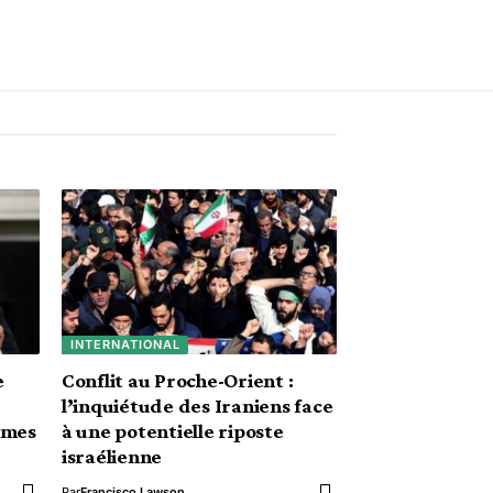
INTERNATIONAL
e
Conflit au Proche-Orient :
l’inquiétude des Iraniens face
rmes
à une potentielle riposte
israélienne
Par
Francisco Lawson