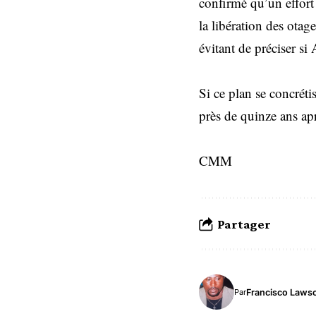
confirmé qu’un effort 
la libération des otage
évitant de préciser si
Si ce plan se concréti
près de quinze ans apr
CMM
Partager
Francisco Laws
Par