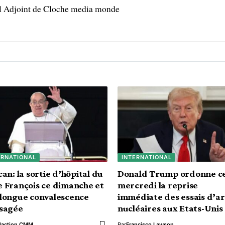
l Adjoint de Cloche media monde
ERNATIONAL
INTERNATIONAL
can: la sortie d’hôpital du
Donald Trump ordonne c
 François ce dimanche et
mercredi la reprise
longue convalescence
immédiate des essais d’a
isagée
nucléaires aux Etats-Unis
daction CMM
Par
Francisco Lawson