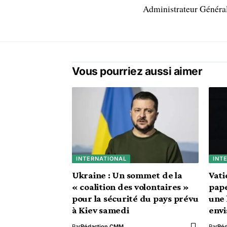
Administrateur Généra
Vous pourriez aussi aimer
INTERNATIONAL
INT
Ukraine : Un sommet de la
Vati
« coalition des volontaires »
pape
pour la sécurité du pays prévu
une 
à Kiev samedi
env
Par
Rédaction CMM
Par
Ré