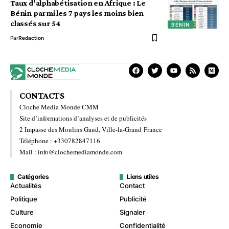
Taux d’alphabétisation en Afrique : Le
Bénin parmi les 7 pays les moins bien
classés sur 54
BÉNIN
Par
Redaction
CONTACTS
Cloche Media Monde CMM
Site d’informations d’analyses et de publicités
2 Impasse des Moulins Gaud, Ville-la-Grand France
Téléphone : +330782847116
Mail : info@clochemediamonde.com
Catégories
Liens utiles
Actualités
Contact
Politique
Publicité
Culture
Signaler
Economie
Confidentialité