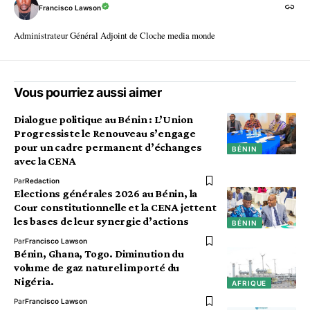
Francisco Lawson
Administrateur Général Adjoint de Cloche media monde
Vous pourriez aussi aimer
Dialogue politique au Bénin : L’Union
Progressiste le Renouveau s’engage
pour un cadre permanent d’échanges
BÉNIN
avec la CENA
Par
Redaction
Elections générales 2026 au Bénin, la
Cour constitutionnelle et la CENA jettent
les bases de leur synergie d’actions
BÉNIN
Par
Francisco Lawson
Bénin, Ghana, Togo. Diminution du
volume de gaz naturel importé du
Nigéria.
AFRIQUE
Par
Francisco Lawson