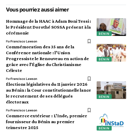
Vous pourriez aussi aimer
Hommage de la HAAC à Adam Boni Tessi :
le Président Dorothé SOSSA présent à la
cérémonie
BÉNIN
Par
Francisco Lawson
Commémoration des 35 ans de la
Conférence nationale : l’Union
Progressiste le Renouveau en action de
BÉNIN
grâce avec l’Église du Christianisme
Céleste
Par
Francisco Lawson
Élections législatives du 11 janvier 2026
au Bénin : la Cour constitutionnelle lance
le recrutement de ses délégués
BÉNIN
électoraux
Par
Francisco Lawson
Commerce extérieur : L’Inde, premier
fournisseur du Bénin au premier
trimestre 2025
BÉNIN