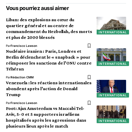
Vous pourriez aussi aimer
Liban: des explosions au cœur du
quartier général et au centre de
commandement du Hezbollah, des morts
INTERNATIONAL
et plus de 2000 blessés
Par
Francisco Lawson
Nucléaire iranien : Paris, Londres et
Berlin déclenchent le « snapback » pour
réimposer les sanctions de l’ONU contre
INTERNATIONAL
Téhéran
Par
Rédaction CMM
Venezuela : les réactions internationales
abondent après l’action de Donald
Trump
INTERNATIONAL
Par
Francisco Lawson
Foot: Ajax Amsterdam vs Maccabi Tel-
Aviv, 5- 0 et 5 supporters israéliens
hospitalisés après les agressions dans
INTERNATIONAL
plusieurs lieux après le match