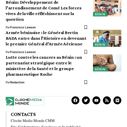
Bénin: Développement de
l’arrondissement de Comé Les forces
vives de la ville réfléchissent sur la
BÉNIN
question
Par
Francisco Lawson
Armée béninoise : le Général Bertin
BADA entre dans l’Histoire en devenant
le premier Général d’Armée Aérienne
BÉNIN
Par
Francisco Lawson
Lutte contre les cancers au Bénin : un
partenariat stratégique entre le
ministère de la Santé et le groupe
BÉNIN
pharmaceutique Roche
Par
Redaction
CONTACTS
Cloche Media Monde CMM
Site d’informations d’analyses et de publicités