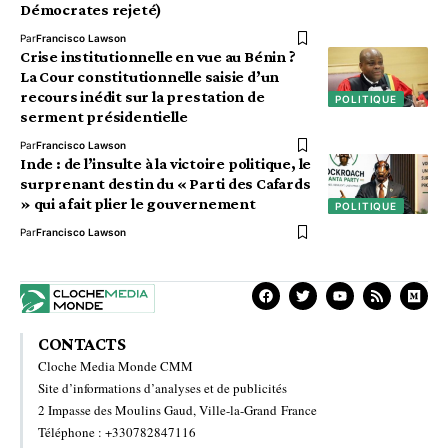
Démocrates rejeté)
Par
Francisco Lawson
Crise institutionnelle en vue au Bénin ?
La Cour constitutionnelle saisie d’un
recours inédit sur la prestation de
POLITIQUE
serment présidentielle
Par
Francisco Lawson
Inde : de l’insulte à la victoire politique, le
surprenant destin du « Parti des Cafards
» qui a fait plier le gouvernement
POLITIQUE
Par
Francisco Lawson
CONTACTS
Cloche Media Monde CMM
Site d’informations d’analyses et de publicités
2 Impasse des Moulins Gaud, Ville-la-Grand France
Téléphone : +330782847116