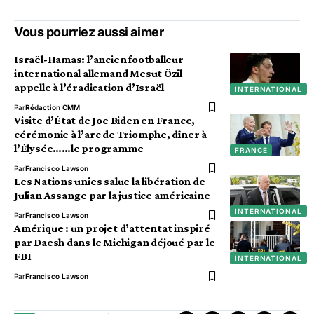
Vous pourriez aussi aimer
Israël-Hamas: l’ancien footballeur
international allemand Mesut Özil
appelle à l’éradication d’Israël
INTERNATIONAL
Par
Rédaction CMM
Visite d’État de Joe Biden en France,
cérémonie à l’arc de Triomphe, dîner à
l’Élysée……le programme
FRANCE
Par
Francisco Lawson
Les Nations unies salue la libération de
Julian Assange par la justice américaine
INTERNATIONAL
Par
Francisco Lawson
Amérique : un projet d’attentat inspiré
par Daesh dans le Michigan déjoué par le
FBI
INTERNATIONAL
Par
Francisco Lawson