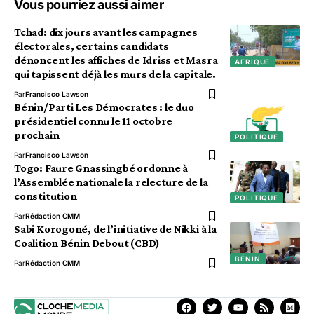
Vous pourriez aussi aimer
Tchad: dix jours avant les campagnes
électorales, certains candidats
dénoncent les affiches de Idriss et Masra
AFRIQUE
qui tapissent déjà les murs de la capitale.
Par
Francisco Lawson
Bénin/Parti Les Démocrates : le duo
présidentiel connu le 11 octobre
prochain
POLITIQUE
Par
Francisco Lawson
Togo: Faure Gnassingbé ordonne à
l’Assemblée nationale la relecture de la
constitution
POLITIQUE
Par
Rédaction CMM
Sabi Korogoné, de l’initiative de Nikki à la
Coalition Bénin Debout (CBD)
BÉNIN
Par
Rédaction CMM