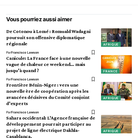
Vous pourriez aussi aimer
De Cotonou à Lomé : Romuald Wadagni
poursuit son offensive diplomatique
régionale
AFRIQUE
Par
Francisco Lawson
Canicule: La France face à une nouvelle
vague de chaleur ce weekend… mais
jusqu’à quand ?
FRANCE
Par
Francisco Lawson
Frontière Bénin-Niger : vers une
nouvelle ère de coopération après les
avancées décisives du Comité conjoint
AFRIQUE
d’experts
Par
Francisco Lawson
Sahara occidental: L’Agence française de
développement pourrait participer au
projet de ligne électrique Dakhla-
AFRIQUE
Casablanca.