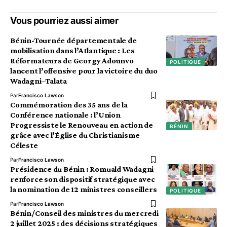
Vous pourriez aussi aimer
Bénin-Tournée départementale de
mobilisation dans l’Atlantique : Les
Réformateurs de Georgy Adounvo
POLITIQUE
lancent l’offensive pour la victoire du duo
Wadagni–Talata
Par
Francisco Lawson
Commémoration des 35 ans de la
Conférence nationale : l’Union
Progressiste le Renouveau en action de
BÉNIN
grâce avec l’Église du Christianisme
Céleste
Par
Francisco Lawson
Présidence du Bénin : Romuald Wadagni
renforce son dispositif stratégique avec
la nomination de 12 ministres conseillers
POLITIQUE
Par
Francisco Lawson
Bénin/Conseil des ministres du mercredi
2 juillet 2025 : des décisions stratégiques