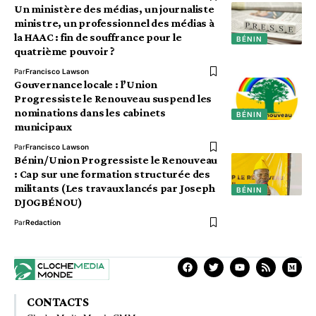
Un ministère des médias, un journaliste
ministre, un professionnel des médias à
la HAAC : fin de souffrance pour le
BÉNIN
quatrième pouvoir ?
Par
Francisco Lawson
Gouvernance locale : l’Union
Progressiste le Renouveau suspend les
nominations dans les cabinets
BÉNIN
municipaux
Par
Francisco Lawson
Bénin/Union Progressiste le Renouveau
: Cap sur une formation structurée des
militants (Les travaux lancés par Joseph
BÉNIN
DJOGBÉNOU)
Par
Redaction
CONTACTS