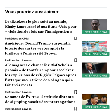
Vous pourriez aussi aimer
Le tiktokeur le plus suivi au monde,
Khaby Lame, arrêté aux États-Unis pour
« violation des lois sur l’immigration »
INTERNATIONAL
Par
Rédaction CMM
Amérique : Donald Trump suspend la
loterie des cartes vertes après la
fusillade à l’université Brown
INTERNATIONAL
Par
Francisco Lawson
Allemagne: Le chancelier Olaf Scholz a
promis « de tout faire »pour accélérer
les expulsions de réfugiés illégaux après
INTERNATIONAL
l’attaque meurtrière de Solingen qui a
fait trois morts
Par
Francisco Lawson
Sommet de l’APEC : L’attitude distante
de Xi Jinping suscite des interrogations
INTERNATIONAL
Par
Francisco Lawson