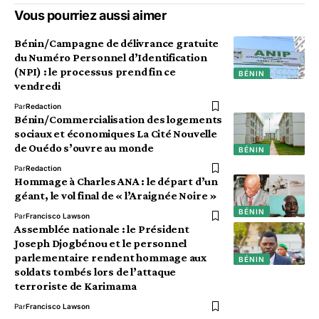
Vous pourriez aussi aimer
Bénin/Campagne de délivrance gratuite
du Numéro Personnel d’Identification
(NPI) : le processus prend fin ce
BÉNIN
vendredi
Par
Redaction
Bénin/Commercialisation des logements
sociaux et économiques La Cité Nouvelle
de Ouédo s’ouvre au monde
BÉNIN
Par
Redaction
Hommage à Charles ANA : le départ d’un
géant, le vol final de « l’Araignée Noire »
BÉNIN
Par
Francisco Lawson
Assemblée nationale : le Président
Joseph Djogbénou et le personnel
parlementaire rendent hommage aux
BÉNIN
soldats tombés lors de l’attaque
terroriste de Karimama
Par
Francisco Lawson