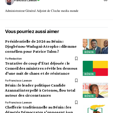
Francisco Lawson
Administrateur Général Adjoint de Cloche media monde
Vous pourriez aussi aimer
Présidentielle de 2026 au Bénin :
Djogbénou-Wadagni-Atropko : dilemme
cornélien pour Patrice Talon ?
BÉNIN
Par
Redaction
Tentative de coup d’État déjouée : le
Conseil des ministres révèle les dessous
d’une nuit de chaos et de résistance
BÉNIN
Par
Francisco Lawson
Bénin : le leader politique Candide
Azannaï interpellé à Cotonou, flou total
autour des circonstances
BÉNIN
Par
Francisco Lawson
Chefferie traditionnelle au Bénin : les
députés Démocrates s’opposent à un