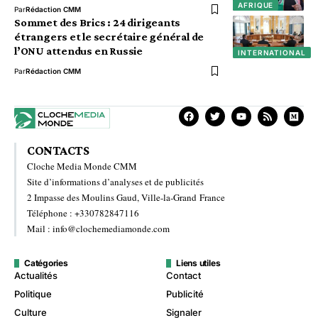
AFRIQUE
Par
Rédaction CMM
Sommet des Brics : 24 dirigeants
étrangers et le secrétaire général de
l’ONU attendus en Russie
INTERNATIONAL
Par
Rédaction CMM
CONTACTS
Cloche Media Monde CMM
Site d’informations d’analyses et de publicités
2 Impasse des Moulins Gaud, Ville-la-Grand France
Téléphone : +330782847116
Mail : info@clochemediamonde.com
Catégories
Liens utiles
Actualités
Contact
Politique
Publicité
Culture
Signaler