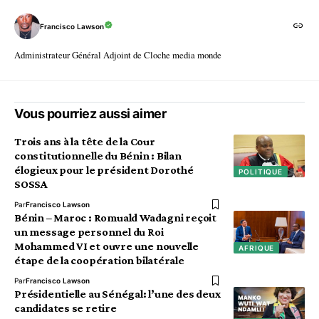
Francisco Lawson
Administrateur Général Adjoint de Cloche media monde
Vous pourriez aussi aimer
Trois ans à la tête de la Cour
constitutionnelle du Bénin : Bilan
élogieux pour le président Dorothé
POLITIQUE
SOSSA
Par
Francisco Lawson
Bénin – Maroc : Romuald Wadagni reçoit
un message personnel du Roi
Mohammed VI et ouvre une nouvelle
AFRIQUE
étape de la coopération bilatérale
Par
Francisco Lawson
Présidentielle au Sénégal: l’une des deux
candidates se retire