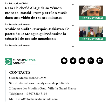
Par
Rédaction CMM
Gaza : le chef d’Al-Qaïda au Yémen
menace Donald Trump et Elon Musk
dans une vidéo de trente minutes
INTERNATIONAL
Par
Francisco Lawson
Arabie saoudite–Turquie–Pakistan : le
pacte de La Mecque qui redessine la
sécurité du monde musulman
INTERNATIONAL
Par
Francisco Lawson
CONTACTS
Cloche Media Monde CMM
Site d’informations d’analyses et de publicités
2 Impasse des Moulins Gaud, Ville-la-Grand France
Téléphone : +330782847116
Mail : info@clochemediamonde.com