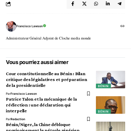
Francisco Lawson
Administrateur Général Adjoint de Cloche media monde
Vous pourriez aussi aimer
Cour constitutionnelle au Bénin : Bilan
critique des législatives et préparation
de la presidentielle
BÉNIN
Par
Francisco Lawson
Patrice Talon et la mécanique de la
réélection : une déclaration qui
interpelle
BÉNIN
Par
Redaction
Bénin/Niger, la Chine débloque
provisoirement le pétrole nigérien.