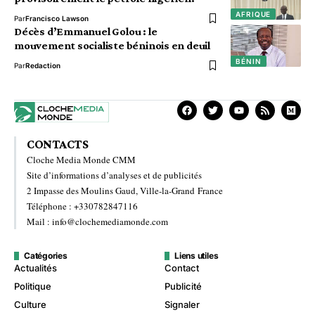
AFRIQUE
Par
Francisco Lawson
Décès d’Emmanuel Golou : le
mouvement socialiste béninois en deuil
BÉNIN
Par
Redaction
CONTACTS
Cloche Media Monde CMM
Site d’informations d’analyses et de publicités
2 Impasse des Moulins Gaud, Ville-la-Grand France
Téléphone : +330782847116
Mail : info@clochemediamonde.com
Catégories
Liens utiles
Actualités
Contact
Politique
Publicité
Culture
Signaler