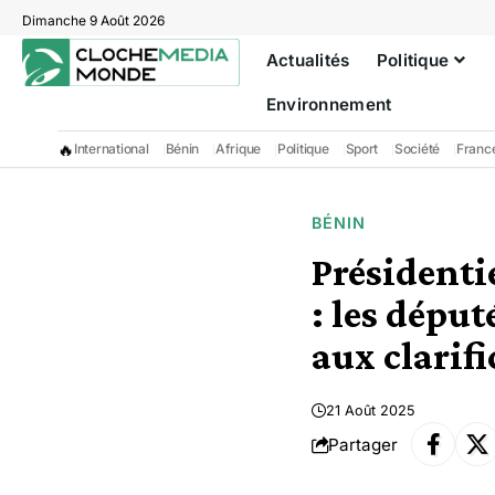
Dimanche 9 Août 2026
Actualités
Politique
Environnement
🔥
International
Bénin
Afrique
Politique
Sport
Société
Franc
BÉNIN
Présidenti
: les dépu
aux clarif
21 Août 2025
Partager