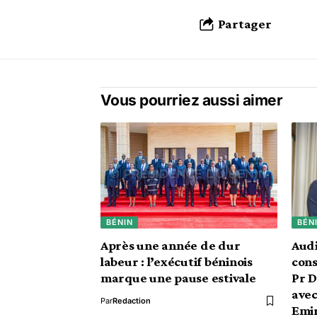
Partager
Vous pourriez aussi aimer
BÉNIN
BÉN
Après une année de dur
Audi
labeur : l’exécutif béninois
cons
marque une pause estivale
Pr 
avec
Par
Redaction
Emir