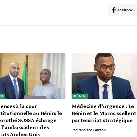
Facebook
IN
BÉNIN
ences à la cour
Médecine d’urgence : Le
titutionnelle au Bénin: le
Bénin et le Maroc scellent
Dorothé SOSSA échange
partenariat stratégique
 l’ambassadeur des
Par
Francisco Lawson
ats Arabes Unis