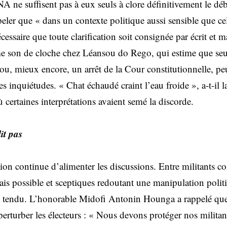
A ne suffisent pas à eux seuls à clore définitivement le d
peler que « dans un contexte politique aussi sensible que ce
nécessaire que toute clarification soit consignée par écrit et m
me son de cloche chez Léansou do Rego, qui estime que seu
u, mieux encore, un arrêt de la Cour constitutionnelle, peu
les inquiétudes. « Chat échaudé craint l’eau froide », a-t-il l
 certaines interprétations avaient semé la discorde.
it pas
stion continue d’alimenter les discussions. Entre militants c
ais possible et sceptiques redoutant une manipulation polit
te tendu. L’honorable Midofi Antonin Hounga a rappelé que 
erturber les électeurs : « Nous devons protéger nos militan