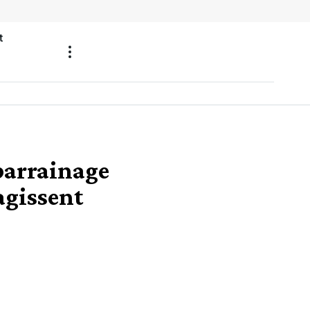
t
-parrainage
agissent