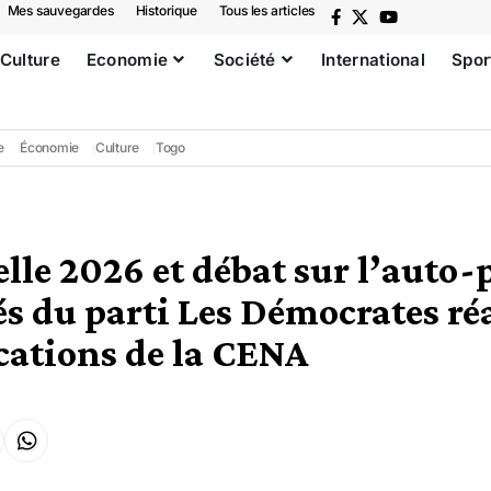
Mes sauvegardes
Historique
Tous les articles
Culture
Economie
Société
International
Spor
e
Économie
Culture
Togo
elle 2026 et débat sur l’auto
tés du parti Les Démocrates ré
ications de la CENA