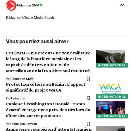
Rédaction CMM
Rédaction Cloche Média Monde
Vous pourriez aussi aimer
Les États-Unis créent une zone militaire
le long de la frontière mexicaine : les
capacités d’intervention et de
INTERNATIONAL
surveillance de la frontière sud renforcé
Par
Rédaction CMM
Protection côtière au Bénin : L’apport
significatif du projet WACA
INTERNATIONAL
Par
Redaction
Panique à Washington : Donald Trump
évacué en urgence après des tirs lors du
dîner des correspondants
INTERNATIONAL
Par
Francisco Lawson
Angleterre : suspicion d’attentat iranien