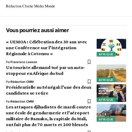
Rédaction Cloche Média Monde
Vous pourriez aussi aimer
« UEMOA : Célébration des 30 ans avec
une Conférence sur l’Intégration
Régionale à Cotonou »
AFRIQUE
Par
Francisco Lawson
Un touriste allemand tué par un auto-
stoppeur en Afrique du Sud
AFRIQUE
Par
Rédaction CMM
Présidentielle au Sénégal: l’une des deux
candidates se retire
AFRIQUE
Par
Rédaction CMM
Les attaques djihadistes de mardi contre
une école de gendarmerie et l’aéroport
militaire de Bamako, la capitale du Mali,
AFRIQUE
ont fait plus de 70 morts et 200 blessés