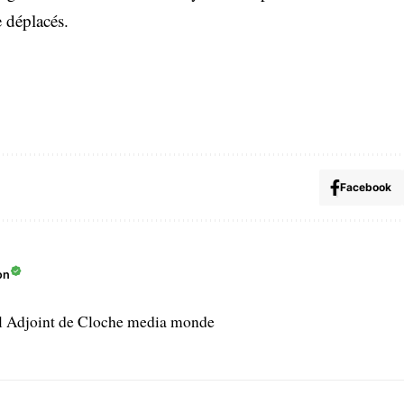
e déplacés.
Facebook
on
l Adjoint de Cloche media monde