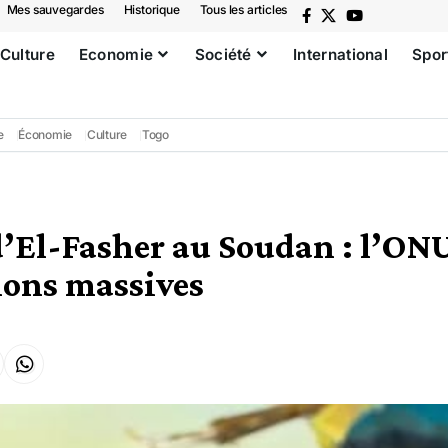
Mes sauvegardes
Historique
Tous les articles
Culture
Economie
Société
International
Spor
e
Économie
Culture
Togo
’El-Fasher au Soudan : l’ON
ions massives