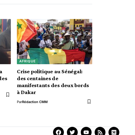
AFRIQUE
la
Crise politique au Sénégal:
des
des centaines de
manifestants des deux bords
à Dakar
Par
Rédaction CMM