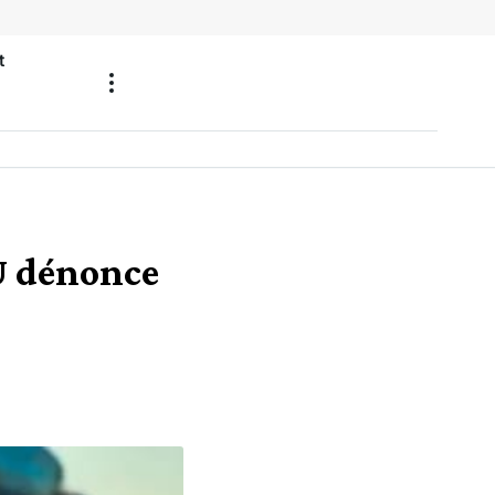
t
U dénonce