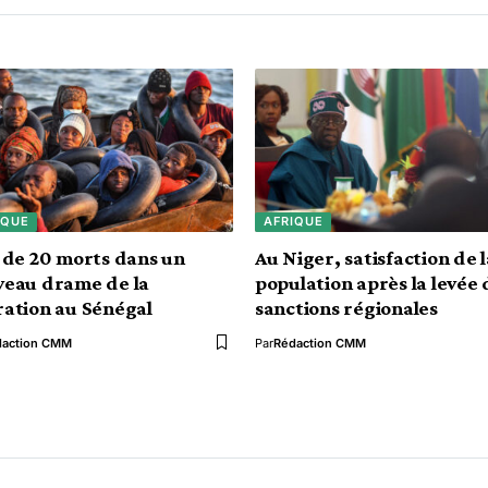
IQUE
AFRIQUE
 de 20 morts dans un
Au Niger, satisfaction de 
veau drame de la
population après la levée 
ation au Sénégal
sanctions régionales
daction CMM
Par
Rédaction CMM