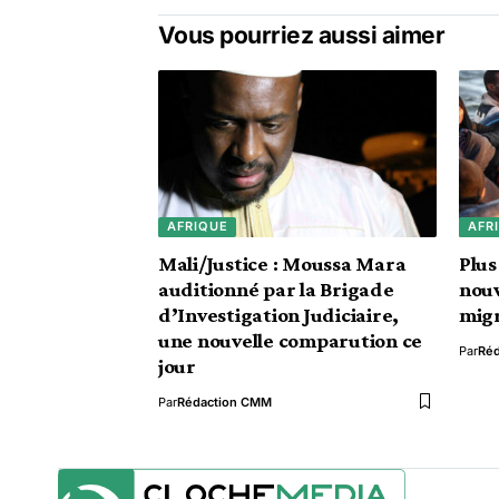
Vous pourriez aussi aimer
AFRIQUE
AFR
Mali/Justice : Moussa Mara
Plus
auditionné par la Brigade
nou
d’Investigation Judiciaire,
migr
une nouvelle comparution ce
Par
Ré
jour
Par
Rédaction CMM