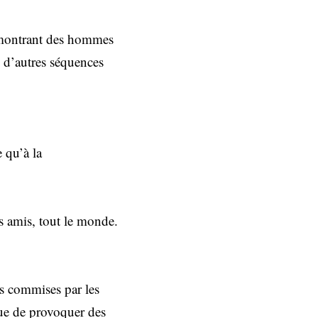
x montrant des hommes
 d’autres séquences
e qu’à la
es amis, tout le monde.
és commises par les
inue de provoquer des