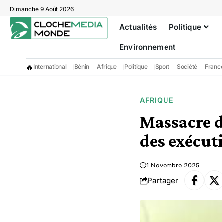
Dimanche 9 Août 2026
Actualités
Politique
Environnement
🔥
International
Bénin
Afrique
Politique
Sport
Société
Franc
AFRIQUE
Massacre d
des exécut
1 Novembre 2025
Partager