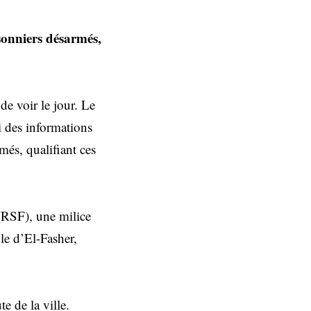
isonniers désarmés,
e voir le jour. Le
 des informations
més, qualifiant ces
 (RSF), une milice
ôle d’El-Fasher,
e de la ville.