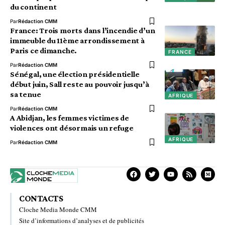
du continent
Par
Rédaction CMM
France: Trois morts dans l’incendie d’un
immeuble du 11ème arrondissement à
Paris ce dimanche.
FRANCE
Par
Rédaction CMM
Sénégal, une élection présidentielle
début juin, Sall reste au pouvoir jusqu’à
sa tenue
AFRIQUE
Par
Rédaction CMM
A Abidjan, les femmes victimes de
violences ont désormais un refuge
AFRIQUE
Par
Rédaction CMM
CONTACTS
Cloche Media Monde CMM
Site d’informations d’analyses et de publicités